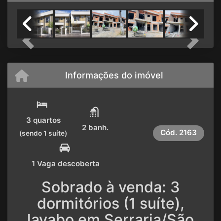
Previous
Next
Informações do imóvel
3 quartos
2 banh.
Cód.
2163
(sendo 1 suíte)
1 Vaga descoberta
Sobrado à venda: 3
dormitórios (1 suíte),
lavabo em Serraria/São