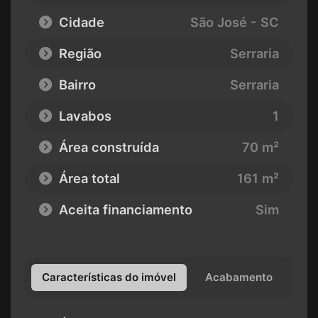
Cidade
São José - SC
Região
Serraria
Bairro
Serraria
Lavabos
1
Área construída
70 m²
Área total
161 m²
Aceita financiamento
Sim
Características do imóvel
Acabamento