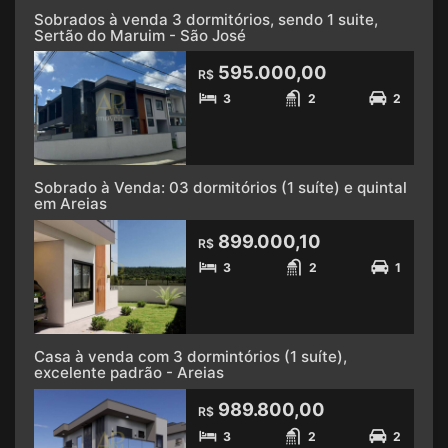
Sobrados à venda 3 dormitórios, sendo 1 suite,
Sertão do Maruim - São José
595.000,00
R$
3
2
2
Sobrado à Venda: 03 dormitórios (1 suíte) e quintal
em Areias
899.000,10
R$
3
2
1
Casa à venda com 3 dormintórios (1 suíte),
excelente padrão - Areias
989.800,00
R$
3
2
2