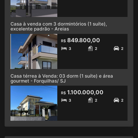
Casa à venda com 3 dormintórios (1 suíte),
excelente padrão - Areias
849.800,00
R$
3
2
2
Casa térrea à Venda: 03 dorm (1 suíte) e área
gourmet - Forquilhas/ SJ
1.100.000,00
R$
3
2
2