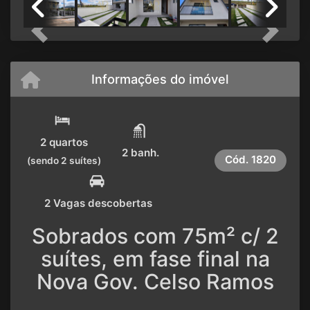
Previous
Next
Informações do imóvel
2 quartos
2 banh.
Cód.
1820
(sendo 2 suítes)
2 Vagas descobertas
Sobrados com 75m² c/ 2
suítes, em fase final na
Nova Gov. Celso Ramos