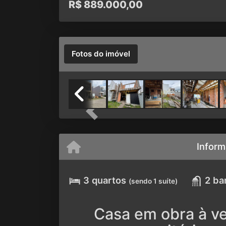
R$
889.000,00
Fotos do imóvel
Previous
Inform
3 quartos
2 ba
(sendo 1 suíte)
Casa em obra à ve