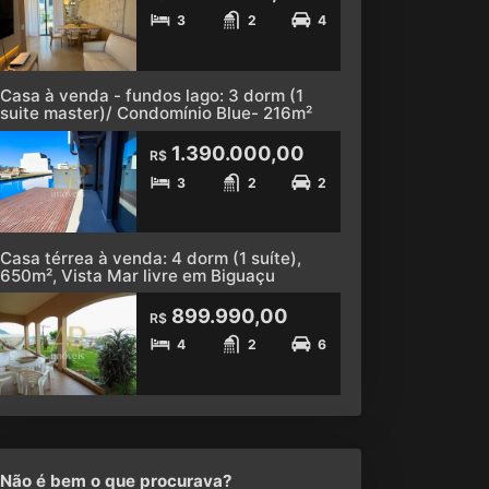
3
2
4
Casa à venda - fundos lago: 3 dorm (1
suite master)/ Condomínio Blue- 216m²
1.390.000,00
R$
3
2
2
Casa térrea à venda: 4 dorm (1 suíte),
650m², Vista Mar livre em Biguaçu
899.990,00
R$
4
2
6
Não é bem o que procurava?