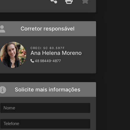
Corretor responsável
CRECI SC 60.597F
Ana Helena Moreno
48 98449-4877
Solicite mais informações