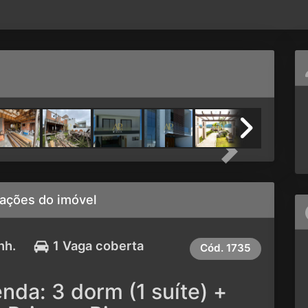
Next
ações do imóvel
nh.
1 Vaga coberta
Cód.
1735
nda: 3 dorm (1 suíte) +