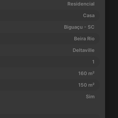
Residencial
Casa
Biguaçu - SC
Beira Rio
Deltaville
1
160 m²
150 m²
Sim