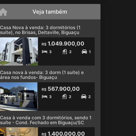
Veja também
Casa Nova à venda: 3 dormitórios (1
suíte), no Brisas, Deltaville, Biguaçu
1.049.900,00
R$
3
2
1
Casa nova à venda: 3 dorm (1 suíte) e
área nos fundos- Biguaçu
567.900,00
R$
3
2
2
Casa à venda com 3 dormitórios, sendo 1
suíte - Cond. Fechado em Biguaçu/SC
1.400.000,00
R$